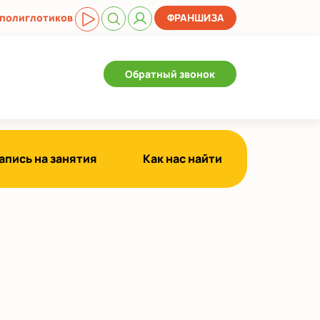
 полиглотиков
ФРАНШИЗА
Обратный звонок
апись на занятия
Как нас найти