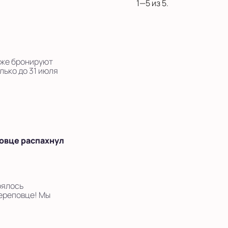
1—5 из 5.
уже бронируют
лько до 31 июля
овце распахнул
оялось
ереповце! Мы