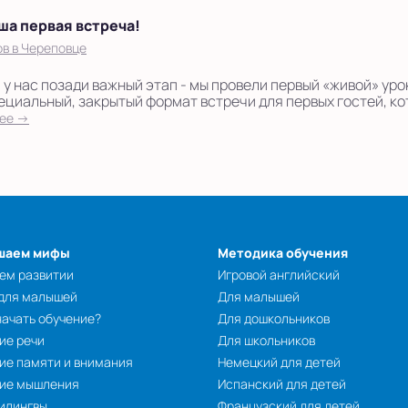
ша первая встреча!
в в Череповце
у нас позади важный этап - мы провели первый «живой» уро
ециальный, закрытый формат встречи для первых гостей, к
ее →
шаем мифы
Методика обучения
ем развитии
Игровой английский
 для малышей
Для малышей
начать обучение?
Для дошкольников
ие речи
Для школьников
ие памяти и внимания
Немецкий для детей
тие мышления
Испанский для детей
илингвы
Французский для детей