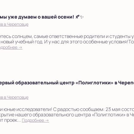
а мы уже думаем о вашей осени! 🍂✨
в в Череповце
тесь солнцем, самые ответственные родители и студенты 
 новый учебный год. И у нас для этого особенные условия!То
одробнее →
ервый образовательный центр «Полиглотики» в Череп
в в Череповце
и юные исследователи! С радостью сообщаем: 23 мая сост
рытие нашего образовательного центра «Полиглотики» в Ч
т проек...
Подробнее →