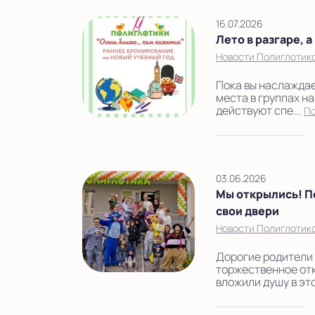
16.07.2026
Лето в разгаре, 
Новости Полиглотико
Пока вы наслаждае
места в группах на
действуют спе...
П
03.06.2026
Мы открылись! П
свои двери
Новости Полиглотико
Дорогие родители 
торжественное отк
вложили душу в это