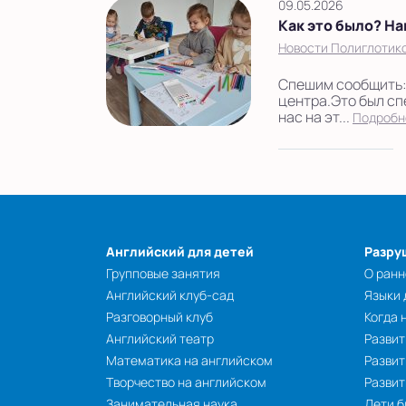
09.05.2026
Как это было? На
Новости Полиглотико
Спешим сообщить: 
центра.Это был сп
нас на эт...
Подробн
Английский для детей
Разру
Групповые занятия
О ранн
Английский клуб-сад
Языки
Разговорный клуб
Когда 
Английский театр
Развит
Математика на английском
Развит
Творчество на английском
Разви
Занимательная наука
Дети б