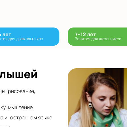
6 лет
7–12 лет
ятия для дошкольников
Занятия для школьников
алышей
цы, рисование,
ику, мышление
на иностранном языке