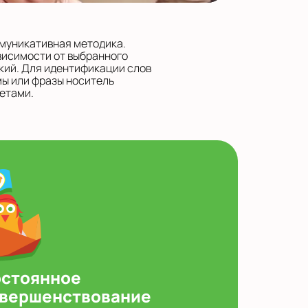
ммуникативная методика.
висимости от выбранного
кий. Для идентификации слов
мы или фразы носитель
етами.
стоянное
вершенствование