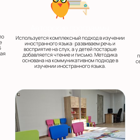
Авторские программы
по
Используется комплексный подход в изучении
е
иностранного языка: развиваем речь и
6
восприятие на слух, а у детей постарше
щая
добавляется чтение и письмо. Методика
п
основана на коммуникативном подходе в
с
изучении иностранного языка.