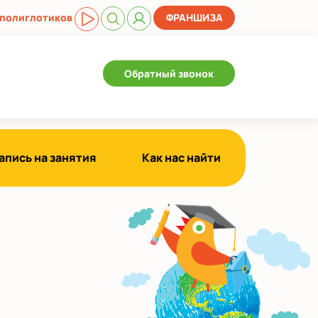
 полиглотиков
ФРАНШИЗА
Обратный звонок
апись на занятия
Как нас найти