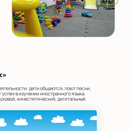
х»
еятельности: дети общаются, поют песни,
 успех в изучении иностранного языка.
уховой, кинестетический, дигитальный.