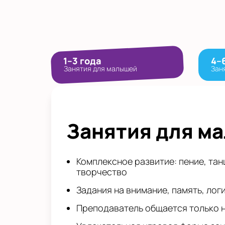
1–3 года
4–
Занятия для малышей
Зан
Занятия для м
Комплексное развитие: пение, тан
творчество
Задания на внимание, память, лог
Преподаватель общается только 